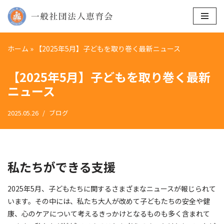
コ
ン
ホーム
»
【2025年5月】子どもを取り巻く最新ニュース
テ
ン
【2025年5月】子どもを取り巻く最新
ツ
ニュース
へ
ス
2025.05.26
ブログ
キ
ッ
プ
私たちができる支援
2025年5月、子どもたちに関するさまざまなニュースが報じられて
います。その中には、私たち大人が改めて子どもたちの安全や健
康、心のケアについて考えるきっかけとなるものも多く含まれて