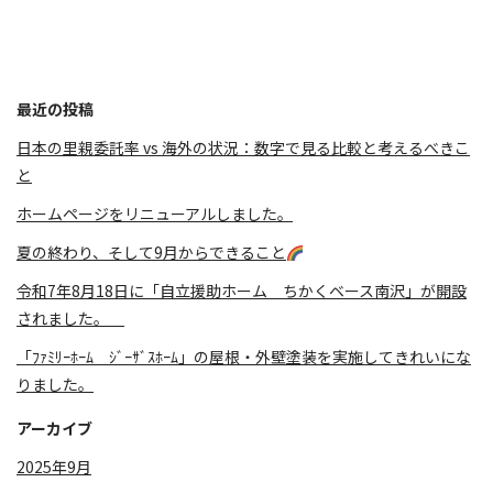
最近の投稿
日本の里親委託率 vs 海外の状況：数字で見る比較と考えるべきこ
と
ホームページをリニューアルしました。
夏の終わり、そして9月からできること
令和7年8月18日に「自立援助ホーム ちかくベース南沢」が開設
されました。
「ﾌｧﾐﾘｰﾎｰﾑ ｼﾞｰｻﾞｽﾎｰﾑ」の屋根・外壁塗装を実施してきれいにな
りました。
アーカイブ
2025年9月