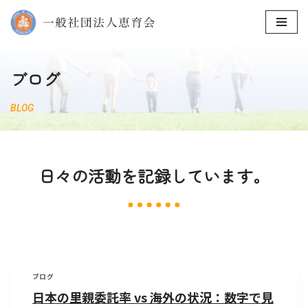
コ
ン
テ
ブログ
ン
ツ
BLOG
へ
ス
キ
日々の活動を記録しています。
ッ
プ
ブログ
日本の里親委託率 vs 海外の状況：数字で見